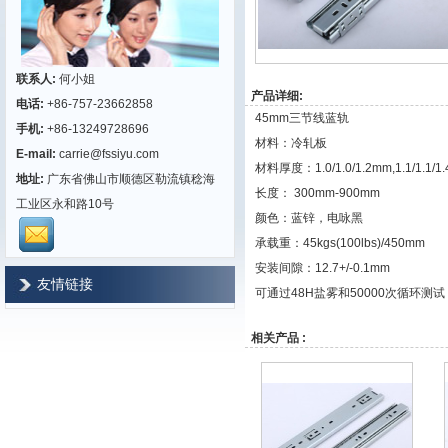
联系人:
何小姐
产品详细:
电话:
+86-757-23662858
45mm
三节线蓝轨
手机:
+86-13249728696
材料：冷轧板
E-mail:
carrie@fssiyu.com
材料厚度：
1.0/1.0/1.2mm,1.1/1.1/1
地址:
广东省佛山市顺德区勒流镇稔海
长度：
300mm-900mm
工业区永和路10号
颜色：蓝锌，电咏黑
承载重：
45kgs(100lbs)/450mm
安装间隙：
12.7+/-0.1mm
友情链接
可通过
48H
盐雾和
50000
次循环测试
相关产品 :